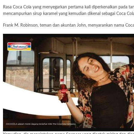
Rasa Coca Cola yang menyegarkan pertama kali diperkenalkan pada tang
mencampurkan sirup karamel yang kemudian dikenal sebagai Coca Cola
Frank M. Robinson, teman dan akuntan John, menyarankan nama Coca 