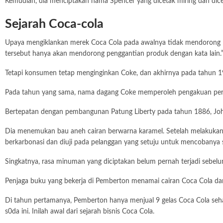
Kemudian, dia menciptakan nama Spencer yang dicetak miring dan dicetak
Sejarah Coca-cola
Upaya mengiklankan merek Coca Cola pada awalnya tidak mendorong p
tersebut hanya akan mendorong penggantian produk dengan kata lain.
Tetapi konsumen tetap menginginkan Coke, dan akhirnya pada tahun 19
Pada tahun yang sama, nama dagang Coke memperoleh pengakuan perik
Bertepatan dengan pembangunan Patung Liberty pada tahun 1886, John P
Dia menemukan bau aneh cairan berwarna karamel. Setelah melakukan o
berkarbonasi dan diuji pada pelanggan yang setuju untuk mencobanya s
Singkatnya, rasa minuman yang diciptakan belum pernah terjadi sebelu
Penjaga buku yang bekerja di Pemberton menamai cairan Coca Cola da
Di tahun pertamanya, Pemberton hanya menjual 9 gelas Coca Cola seh
s0da ini. Inilah awal dari sejarah bisnis Coca Cola.