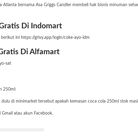
 Atlanta bernama Asa Griggs Candler membeli hak bisnis minuman seharg
ratis Di Indomart
berikut ini
https://grivy.app/login/coke-ayo-idm
ratis Di Alfamart
yo-sat
n 250ml:
ek dulu di minimarket tersebut apakah kemasan coca cola 250ml stok masih
lui Gmail atau akun Facebook.