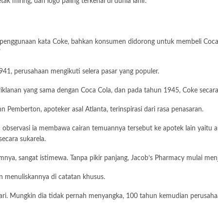
 miring, dan logo paling terkenal di dunia lahir.
enggunaan kata Coke, bahkan konsumen didorong untuk membeli Coca Co
”
41, perusahaan mengikuti selera pasar yang populer.
lanan yang sama dengan Coca Cola, dan pada tahun 1945, Coke secara 
emberton, apoteker asal Atlanta, terinspirasi dari rasa penasaran.
bservasi ia membawa cairan temuannya tersebut ke apotek lain yaitu ap
ecara sukarela.
mnya, sangat istimewa. Tanpa pikir panjang, Jacob’s Pharmacy mulai men
n menuliskannya di catatan khusus.
ari. Mungkin dia tidak pernah menyangka, 100 tahun kemudian perusaha