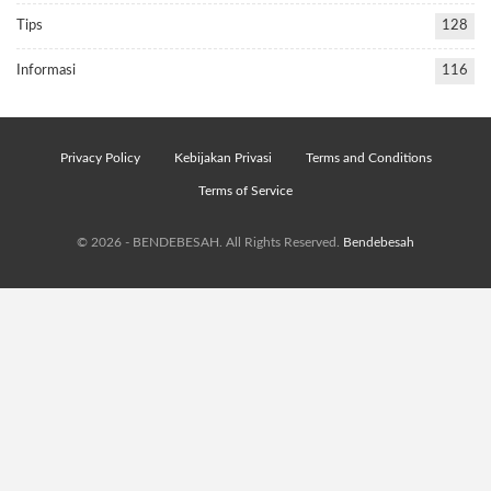
Tips
128
Informasi
116
Privacy Policy
Kebijakan Privasi
Terms and Conditions
Terms of Service
© 2026 - BENDEBESAH. All Rights Reserved.
Bendebesah