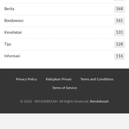
Berita
168
Bondowoso
161
Kesehatan
131
Tips
128
Informasi
116
Privacy Policy
Kebijakan Privasi
Terms and Conditions
Terms of Service
© 2026 - BENDEBESAH. All Rights Reserved.
Bendebesah