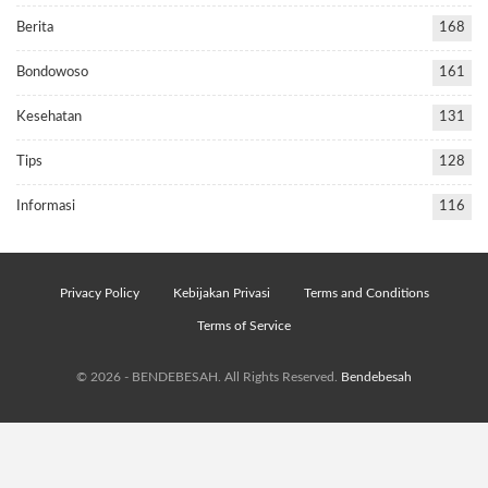
Berita
168
Bondowoso
161
Kesehatan
131
Tips
128
Informasi
116
Privacy Policy
Kebijakan Privasi
Terms and Conditions
Terms of Service
© 2026 - BENDEBESAH. All Rights Reserved.
Bendebesah