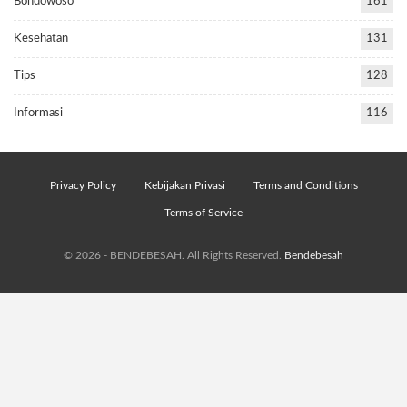
Bondowoso
161
Kesehatan
131
Tips
128
Informasi
116
Privacy Policy
Kebijakan Privasi
Terms and Conditions
Terms of Service
© 2026 - BENDEBESAH. All Rights Reserved.
Bendebesah