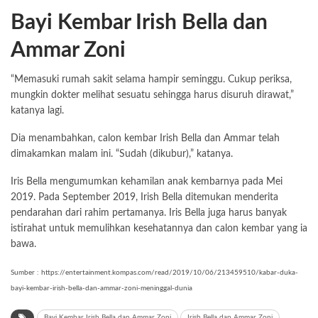
Bayi Kembar Irish Bella dan
Ammar Zoni
“Memasuki rumah sakit selama hampir seminggu. Cukup periksa,
mungkin dokter melihat sesuatu sehingga harus disuruh dirawat,”
katanya lagi.
Dia menambahkan, calon kembar Irish Bella dan Ammar telah
dimakamkan malam ini. “Sudah (dikubur),” katanya.
Iris Bella mengumumkan kehamilan anak kembarnya pada Mei
2019. Pada September 2019, Irish Bella ditemukan menderita
pendarahan dari rahim pertamanya. Iris Bella juga harus banyak
istirahat untuk memulihkan kesehatannya dan calon kembar yang ia
bawa.
Sumber : https://entertainment.kompas.com/read/2019/10/06/213459510/kabar-duka-
bayi-kembar-irish-bella-dan-ammar-zoni-meninggal-dunia
Bayi Kembar Irish Bella dan Ammar Zoni
Irish Bella dan Ammar Zoni