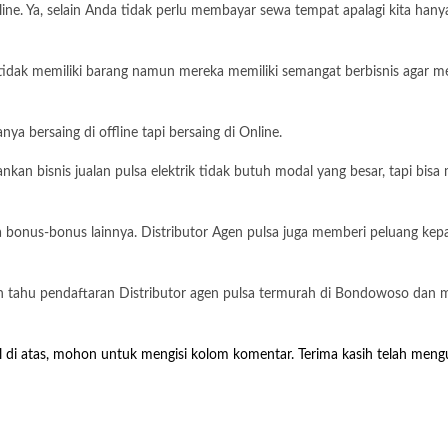
 Ya, selain Anda tidak perlu membayar sewa tempat apalagi kita hanya se
r tidak memiliki barang namun mereka memiliki semangat berbisnis agar 
ya bersaing di offline tapi bersaing di Online.
lankan bisnis jualan pulsa elektrik tidak butuh modal yang besar, tapi b
bonus-bonus lainnya. Distributor Agen pulsa juga memberi peluang kep
 tahu pendaftaran Distributor agen pulsa termurah di Bondowoso dan mas
l di atas, mohon untuk mengisi kolom komentar. Terima kasih telah mengu