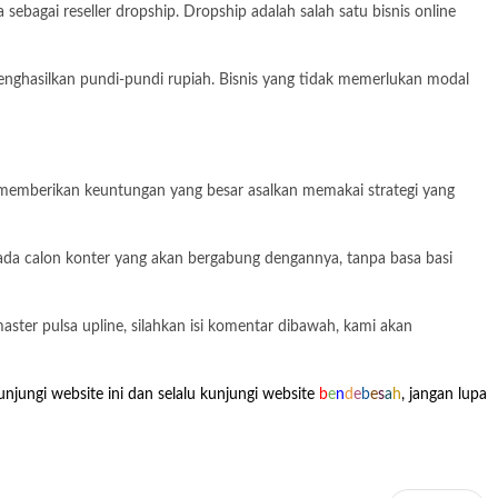
bagai reseller dropship. Dropship adalah salah satu bisnis online
menghasilkan pundi-pundi rupiah. Bisnis yang tidak memerlukan modal
isa memberikan keuntungan yang besar asalkan memakai strategi yang
ada calon konter yang akan bergabung dengannya, tanpa basa basi
ter pulsa upline, silahkan isi komentar dibawah, kami akan
njungi website ini dan selalu kunjungi website
b
e
n
d
e
b
e
s
a
h
, jangan lupa