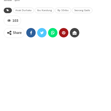
Sumber : Jpnn
Anak Durhaka
Ibu Kandung
Rp 10ribu
Seorang Gadis
103
Share