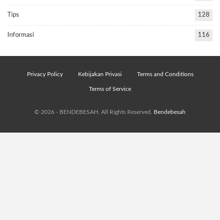
Tips
128
Informasi
116
Privacy Policy
Kebijakan Privasi
Terms and Conditions
Terms of Service
© 2026 - BENDEBESAH. All Rights Reserved.
Bendebesah