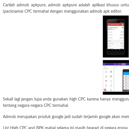
Carilah admob apkpure, admob apkpure adalah aplikasi khusus un
(packname) CPC termahal dengan menggunakan
admob apk
editor.
Sekali lagi jangan lupa anda gunakan high CPC karena hanya mengguna
tentang negara-negara CPC termahal.
Admob merupakan produk google jadi sudah terjamin google akan memba
List High CPC and BPK mahal selama ini masih bearad di negara eropa se