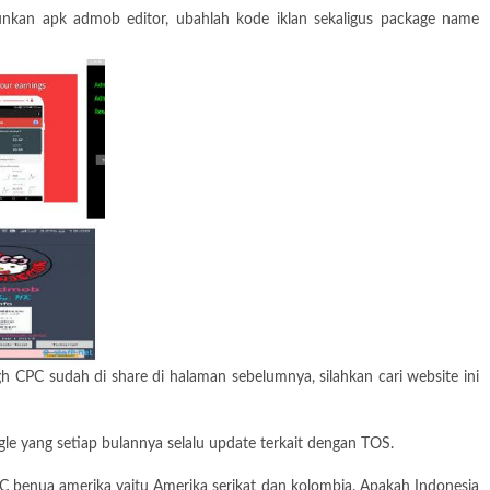
kan apk admob editor, ubahlah kode iklan sekaligus package name
 CPC sudah di share di halaman sebelumnya, silahkan cari website ini
e yang setiap bulannya selalu update terkait dengan TOS.
 CPC benua amerika yaitu Amerika serikat dan kolombia. Apakah Indonesia