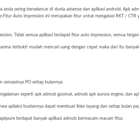
 anda sering berselancar di dunia adsense dan aplikasi android. Apk a
tur.Fitur Auto impression ini merupakan fitur untuk mengatasi RKT / CTR
sion. Tidak semua aplikasi terdapat fitur auto impression, semua terga
arena terbukti mudah mencari uang dengan cepat maka dari itu banya
n sensasinya PO setiap bulannya.
berpengalaman seperti apk admob gusmuk, admob apk aurora engine, dan
wa apliaksi buatannya dapat membuat iklan tayang dan setiap bulan pay
tus apkpure terdapat banyak aplikasi admob bermacam-macam fitur.