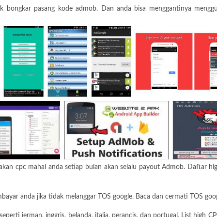
tuk bongkar pasang kode admob. Dan anda bisa menggantinya menggun
kan cpc mahal anda setiap bulan akan selalu payout Admob. Daftar high
yar anda jika tidak melanggar TOS google. Baca dan cermati TOS googl
perti jerman, inggris, belanda, italia, perancis, dan portugal. List high