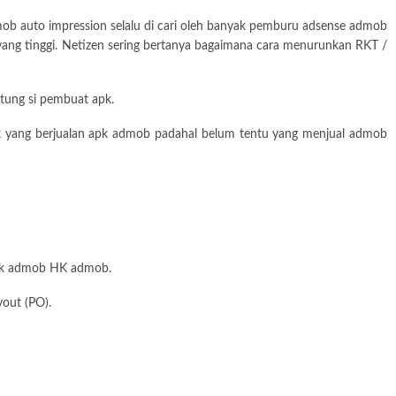
dmob auto impression selalu di cari oleh banyak pemburu adsense admob
 yang tinggi. Netizen sering bertanya bagaimana cara menurunkan RKT /
ntung si pembuat apk.
k yang berjualan apk admob padahal belum tentu yang menjual admob
 apk admob HK admob.
out (PO).