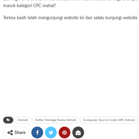
masuk kategori CPC mahal?
Terima kasih telah mengunjungi website ini dan selalu kunjungi website
Admob
Daftar Package Name Admob
Kumpulan Source Code APK Admob
Share