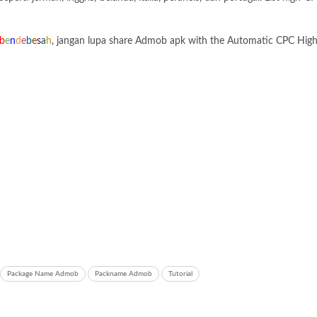
b
e
n
d
e
b
e
s
a
h
, jangan lupa share Admob apk with the Automatic CPC High 
Package Name Admob
Packname Admob
Tutorial