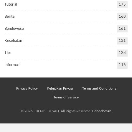
Tutorial
175
Berita
168
Bondowoso
161
Kesehatan
131
Tips
128
Informasi
116
Privacy Policy
Kebijakan Privasi
Terms and Conditions
Terms of Service
© 2026 - BENDEBESAH. All Rights Reserved.
Bendebesah