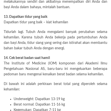
melakukannya sendiri dan akibatnya menempatkan diri Anda dan
bayi Anda dalam bahaya, mintalah bantuan.
13. Dapatkan tidur yang baik
Dapatkan tidur yang baik – kiat kehamilan
Tidurlah lagi. Tubuh Anda mengalami banyak perubahan selama
kehamilan. Karena tubuh Anda bekerja pada pertumbuhan Anda
dan bayi Anda, tidur siang yang sering dan istirahat akan membantu
bahan bakar tubuh Anda dengan energi.
14. Cek berat badan saat hamil
The Institute of Medicine (IOM) komponen dari Akademi Ilmu
Pengetahuan Nasional AS, baru-baru ini mengeluarkan beberapa
pedoman baru mengenai kenaikan berat badan selama kehamilan.
Di bawah ini adalah perkiraan berat total yang diperoleh selama
kehamilan:
Underweight: Dapatkan 13-19 kg
Berat normal: Dapatkan 11-16 kg
Kegemukan: Dapatkan 7-11 kg