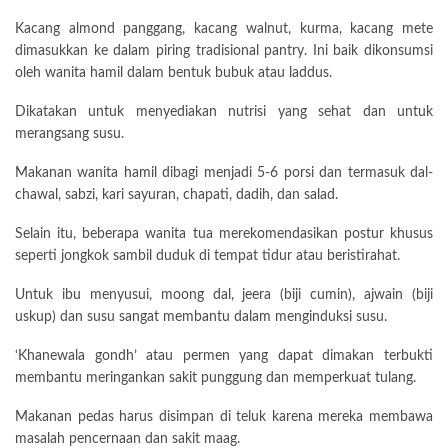
Kacang almond panggang, kacang walnut, kurma, kacang mete
dimasukkan ke dalam piring tradisional pantry. Ini baik dikonsumsi
oleh wanita hamil dalam bentuk bubuk atau laddus.
Dikatakan untuk menyediakan nutrisi yang sehat dan untuk
merangsang susu.
Makanan wanita hamil dibagi menjadi 5-6 porsi dan termasuk dal-
chawal, sabzi, kari sayuran, chapati, dadih, dan salad.
Selain itu, beberapa wanita tua merekomendasikan postur khusus
seperti jongkok sambil duduk di tempat tidur atau beristirahat.
Untuk ibu menyusui, moong dal, jeera (biji cumin), ajwain (biji
uskup) dan susu sangat membantu dalam menginduksi susu.
‘Khanewala gondh’ atau permen yang dapat dimakan terbukti
membantu meringankan sakit punggung dan memperkuat tulang.
Makanan pedas harus disimpan di teluk karena mereka membawa
masalah pencernaan dan sakit maag.