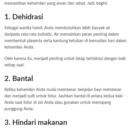
memastikan kehamilan yang aman dan sehat. Jadi, begini:
1. Dehidrasi
Sebagai wanita hamil, Anda membutuhkan lebih banyak air
daripada rata-rata individu. Air memainkan peran penting dalam
membentuk plasenta serta kantung ketuban di kemudian hari dalam
kehamilan Anda.
Oleh karena itu, menjadi penting untuk tetap terhidrasi dengan baik
setiap saat.
2. Bantal
Ketika kehamilan Anda mulai membesar, benjolan bayi membesar
dan menjadi sulit untuk tidur. Jauhkan bantal di antara kedua kaki
Anda saat tidur di sisi Anda atau gunakan untuk menopang
punggung Anda.
3. Hindari makanan