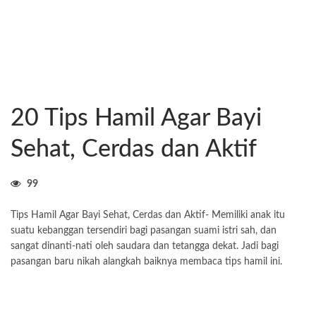
20 Tips Hamil Agar Bayi
Sehat, Cerdas dan Aktif
99
Tips Hamil Agar Bayi Sehat, Cerdas dan Aktif- Memiliki anak itu
suatu kebanggan tersendiri bagi pasangan suami istri sah, dan
sangat dinanti-nati oleh saudara dan tetangga dekat. Jadi bagi
pasangan baru nikah alangkah baiknya membaca tips hamil ini.