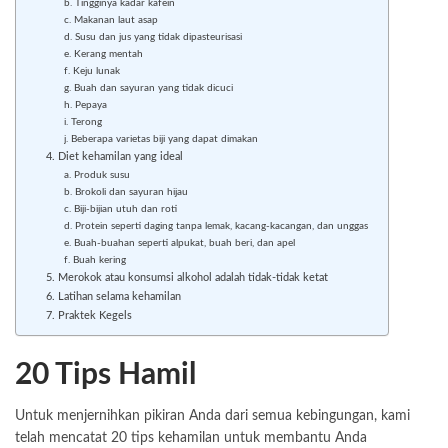
b. Tingginya kadar kafein
c. Makanan laut asap
d. Susu dan jus yang tidak dipasteurisasi
e. Kerang mentah
f. Keju lunak
g. Buah dan sayuran yang tidak dicuci
h. Pepaya
i. Terong
j. Beberapa varietas biji yang dapat dimakan
4. Diet kehamilan yang ideal
a. Produk susu
b. Brokoli dan sayuran hijau
c. Biji-bijian utuh dan roti
d. Protein seperti daging tanpa lemak, kacang-kacangan, dan unggas
e. Buah-buahan seperti alpukat, buah beri, dan apel
f. Buah kering
5. Merokok atau konsumsi alkohol adalah tidak-tidak ketat
6. Latihan selama kehamilan
7. Praktek Kegels
20 Tips Hamil
Untuk menjernihkan pikiran Anda dari semua kebingungan, kami
telah mencatat 20 tips kehamilan untuk membantu Anda