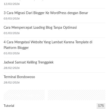
12/03/2026
3 Cara Migrasi Dari Blogger Ke WordPress dengan Benar
03/03/2026
Cara Mempercepat Loading Blog Tanpa Optimasi
01/03/2026
4 Cara Mengatasi Website Yang Lambat Karena Template di
Platform Blogger
01/03/2026
Jadwal Samsat Keliling Trenggalek
28/02/2026
Terminal Bondowoso
28/02/2026
Popular Categories
Tutorial
175