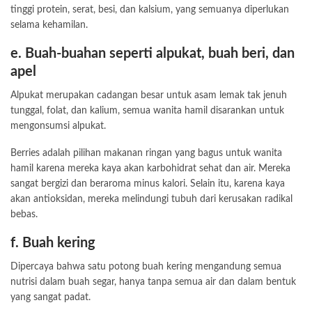
tinggi protein, serat, besi, dan kalsium, yang semuanya diperlukan
selama kehamilan.
e. Buah-buahan seperti alpukat, buah beri, dan
apel
Alpukat merupakan cadangan besar untuk asam lemak tak jenuh
tunggal, folat, dan kalium, semua wanita hamil disarankan untuk
mengonsumsi alpukat.
Berries adalah pilihan makanan ringan yang bagus untuk wanita
hamil karena mereka kaya akan karbohidrat sehat dan air. Mereka
sangat bergizi dan beraroma minus kalori. Selain itu, karena kaya
akan antioksidan, mereka melindungi tubuh dari kerusakan radikal
bebas.
f. Buah kering
Dipercaya bahwa satu potong buah kering mengandung semua
nutrisi dalam buah segar, hanya tanpa semua air dan dalam bentuk
yang sangat padat.