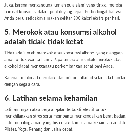
Juga, karena mengandung jumlah gula alami yang tinggi, mereka
harus dikonsumsi dalam jumlah yang tepat. Perlu diingat bahwa
Anda perlu setidaknya makan sekitar 300 kalori ekstra per hari.
5. Merokok atau konsumsi alkohol
adalah tidak-tidak ketat
Tidak ada jumlah merokok atau konsumsi alkohol yang dianggap
aman untuk wanita hamil. Paparan pralahir untuk merokok atau
alkohol dapat mengganggu perkembangan sehat bayi Anda.
Karena itu, hindari merokok atau minum alkohol selama kehamilan
dengan segala cara.
6. Latihan selama kehamilan
Latihan ringan atau berjalan-jalan terbukti efektif untuk
menghilangkan stres serta membantu mengendalikan berat badan.
Latihan paling aman yang bisa dilakukan selama kehamilan adalah
Pilates, Yoga, Renang dan Jalan cepat.