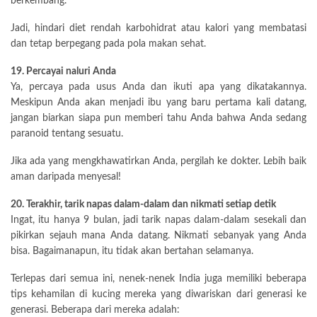
berkembang.
Jadi, hindari diet rendah karbohidrat atau kalori yang membatasi
dan tetap berpegang pada pola makan sehat.
19. Percayai naluri Anda
Ya, percaya pada usus Anda dan ikuti apa yang dikatakannya.
Meskipun Anda akan menjadi ibu yang baru pertama kali datang,
jangan biarkan siapa pun memberi tahu Anda bahwa Anda sedang
paranoid tentang sesuatu.
Jika ada yang mengkhawatirkan Anda, pergilah ke dokter. Lebih baik
aman daripada menyesal!
20. Terakhir, tarik napas dalam-dalam dan nikmati setiap detik
Ingat, itu hanya 9 bulan, jadi tarik napas dalam-dalam sesekali dan
pikirkan sejauh mana Anda datang. Nikmati sebanyak yang Anda
bisa. Bagaimanapun, itu tidak akan bertahan selamanya.
Terlepas dari semua ini, nenek-nenek India juga memiliki beberapa
tips kehamilan di kucing mereka yang diwariskan dari generasi ke
generasi. Beberapa dari mereka adalah: