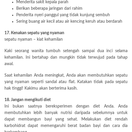
Menderita sakit kepala parah
Berikan beberapa jaringan dari rahim
Penderita nyeri panggul yang tidak kunjung sembuh
Sering buang air kecil atau air kencing keruh atau berdarah
17. Kenakan sepatu yang nyaman
sepatu nyaman – kiat kehamilan
Kaki seorang wanita tumbuh setengah sampai dua inci selama
kehamilan. Ini bertahap dan mungkin tidak terwujud pada tahap
awal.
Saat kehamilan Anda meningkat, Anda akan membutuhkan sepatu
yang nyaman seperti sandal atau flat. Katakan tidak pada sepatu
hak tinggi! Kakimu akan berterima kasih.
18. Jangan mengikuti diet
Ini bukan saatnya bereksperimen dengan diet Anda. Anda
membutuhkan lebih banyak nutrisi daripada sebelumnya untuk
dapat membangun bayi yang sehat. Melakukan diet rendah
karbohidrat dapat memengaruhi berat badan bayi dan cara dia