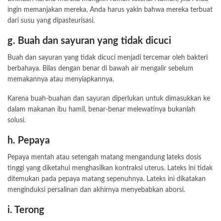
ingin memanjakan mereka, Anda harus yakin bahwa mereka terbuat
dari susu yang dipasteurisasi.
g. Buah dan sayuran yang tidak dicuci
Buah dan sayuran yang tidak dicuci menjadi tercemar oleh bakteri
berbahaya. Bilas dengan benar di bawah air mengalir sebelum
memakannya atau menyiapkannya.
Karena buah-buahan dan sayuran diperlukan untuk dimasukkan ke
dalam makanan ibu hamil, benar-benar melewatinya bukanlah
solusi.
h. Pepaya
Pepaya mentah atau setengah matang mengandung lateks dosis
tinggi yang diketahui menghasilkan kontraksi uterus. Lateks ini tidak
ditemukan pada pepaya matang sepenuhnya. Lateks ini dikatakan
menginduksi persalinan dan akhirnya menyebabkan aborsi.
i. Terong