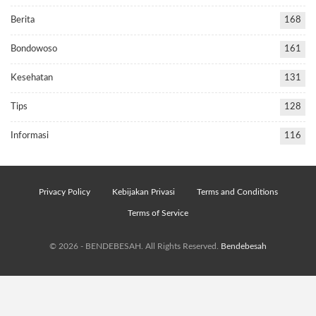
Berita
168
Bondowoso
161
Kesehatan
131
Tips
128
Informasi
116
Privacy Policy
Kebijakan Privasi
Terms and Conditions
Terms of Service
© 2026 - BENDEBESAH. All Rights Reserved.
Bendebesah