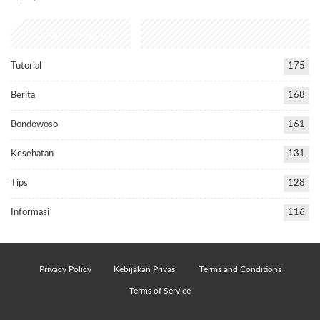
Popular Categories
Tutorial
175
Berita
168
Bondowoso
161
Kesehatan
131
Tips
128
Informasi
116
Privacy Policy
Kebijakan Privasi
Terms and Conditions
Terms of Service