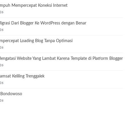
Ampuh Mempercepat Koneksi Internet
26
igrasi Dari Blogger Ke WordPress dengan Benar
26
mpercepat Loading Blog Tanpa Optimasi
26
engatasi Website Yang Lambat Karena Template di Platform Blogger
26
amsat Keliling Trenggalek
26
l Bondowoso
26