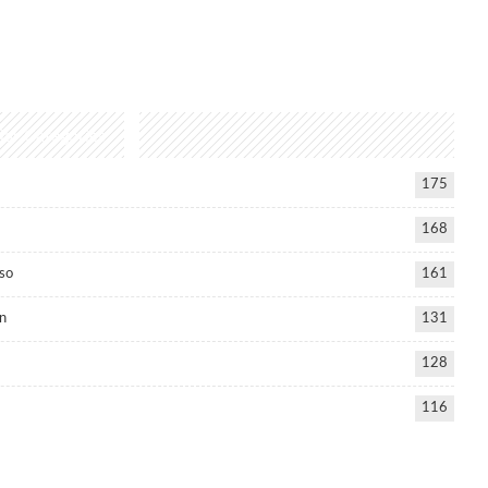
lar Categories
175
168
so
161
n
131
128
116