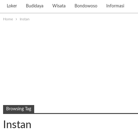
Loker
Budidaya
Wisata
Bondowoso
Informasi
Home
Instan
Browsing Tag
Instan