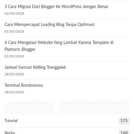
3 Cara Migrasi Dari Blogger Ke WordPress dengan Benar
03/03/2026
Cara Mempercepat Loading Blog Tanpa Optimasi
01/03/2026
4 Cara Mengatasi Website Yang Lambat Karena Template di
Platform Blogger
01/03/2026
Jadwal Samsat Keliling Trenggalek
28/02/2026
Terminal Bondowoso
28/02/2026
Popular Categories
Tutorial
175
Berita
168