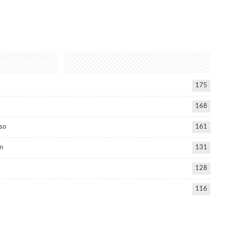
lar Categories
175
168
so
161
n
131
128
116