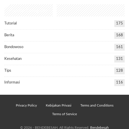
Popular Categories
Tutorial
175
Berita
168
Bondowoso
161
Kesehatan
131
Tips
128
Informasi
116
Privacy Policy
Kebijakan Privasi
Terms and Conditions
Terms of Service
© 2026 - BENDEBESAH. All Rights Reserved.
Bendebesah