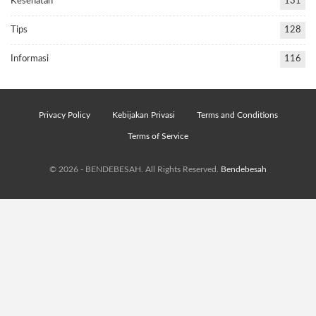
Kesehatan
131
Tips
128
Informasi
116
Privacy Policy
Kebijakan Privasi
Terms and Conditions
Terms of Service
© 2026 - BENDEBESAH. All Rights Reserved.
Bendebesah